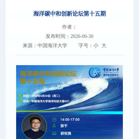
海洋碳中和创新论坛第十五期
图书档案
通知公告
作者：
发布时间：2026-06-30
校园服务
来源：中国海洋大学
字号：
小
大
信息门户
校内通知
学校新闻
邮件系统
信息服务
领导信箱
信息公开
捐赠
校园VR
访客
适老
访问旧版
EN