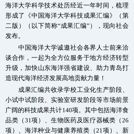
海洋大学科学技术处历经近一年时间，梳理
图书档案
形成了《中国海洋大学科技成果汇编》（第
通知公告
二版）（以下简称“成果汇编”），现向社会
发布。
校园服务
中国海洋大学诚邀社会各界人士前来洽
信息门户
校内通知
学校新闻
邮件系统
谈合作，一起为全方位服务于地方经济转型
信息服务
领导信箱
信息公开
捐赠
升级，加快山东海洋强省建设、助力青岛打
校园VR
访客
适老
访问旧版
造现代海洋经济发展高地贡献力量！
EN
成果汇编共收录学校工业化生产阶段、
小试中试阶段、实验室研发阶段等市场前景
广阔的科技成果共计
140
项。其中包括海洋食
品类（
31
项）、生物医药及医疗器械类（
26
项）、海洋种业与健康养殖类（
21
项）、新