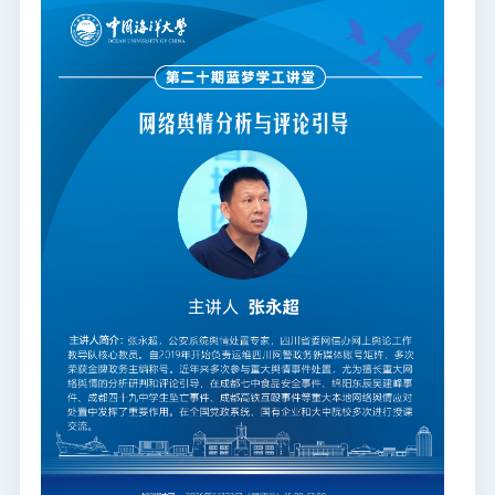
图书档案
通知公告
校园服务
信息门户
校内通知
学校新闻
邮件系统
信息服务
领导信箱
信息公开
捐赠
校园VR
访客
适老
访问旧版
EN