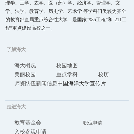
理学、工学、农学、医（药）学、经济学、管理学、文
学、法学、教育学、历史学、艺术学 等学科门类较为齐全
图书档案
的教育部直属重点综合性大学，是国家“985工程”和“211工
通知公告
程”重点建设高校之一。
校园服务
了解海大
信息门户
校内通知
学校新闻
邮件系统
信息服务
领导信箱
信息公开
捐赠
海大概况
校园地图
校园VR
访客
适老
访问旧版
美丽校园
重点学科
校历
EN
师资队伍
新闻信息
中国海洋大学宣传片
走进海大
教育基金会
职位申请
入校参观申请