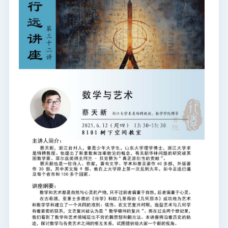
图书档案
通知公告
校园服务
信息门户
校内通知
学校新闻
邮件系统
信息服务
领导信箱
信息公开
捐赠
校园VR
访客
适老
访问旧版
EN