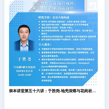
崇本讲堂第五十六讲：于胜尧-地壳深熔与花岗岩成
因：从泰山石到崂山花岗岩