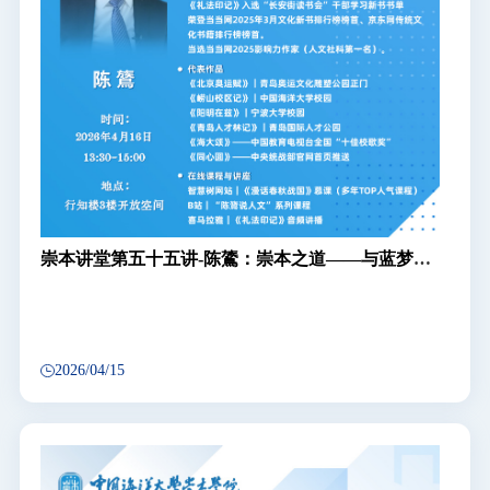
崇本讲堂第五十五讲-陈鷟：崇本之道——与蓝梦班
2025级同学海聊
2026/04/15