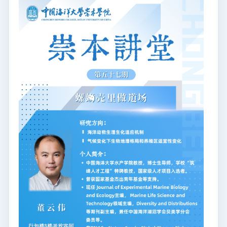
图书档案
通知公告
校园服务
信息门户
校内通知
学校新闻
邮件系统
信息服务
领导信箱
信息公开
捐赠
校园VR
访客
适老
访问旧版
EN