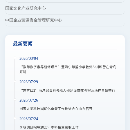
国家文化产业研究中心
图书档案
中国企业营运资金管理研究中心
通知公告
校园服务
最新要闻
信息门户
校内通知
学校新闻
邮件系统
2026/08/04
信息服务
领导信箱
信息公开
捐赠
校园VR
访客
适老
访问旧版
“教师数字素养研修项目”暨海尔希望小学教师AI训练营在青岛
开班
EN
2026/07/29
“东方红2”海洋综合科考船大修建设成效考察活动在青岛举行
2026/07/26
国家大学科技园优化重塑工作推进会在山东召开
2026/07/24
李明调研指导2026年本科招生录取工作