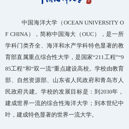
图书档案
中国海洋大学（OCEAN UNIVERSITY O
通知公告
F CHINA），简称中国海大（OUC），是一所
校园服务
学科门类齐全、海洋和水产学科特色显著的教
信息门户
校内通知
学校新闻
邮件系统
育部直属重点综合性大学，是国家“211工程”“9
信息服务
领导信箱
信息公开
捐赠
校园VR
访客
适老
访问旧版
85工程”和“双一流”重点建设高校。学校由教育
EN
部、自然资源部、山东省人民政府和青岛市人
民政府共建。学校的发展目标是：到2030年，
建成世界一流的综合性海洋大学；到本世纪中
叶，建成特色显著的世界一流大学。