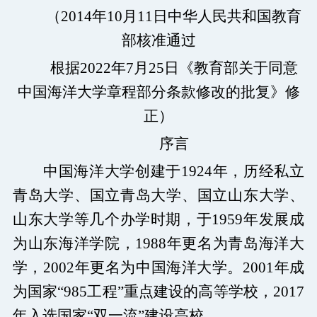
（
2014
年
10
月
11
日中华人民共和国教育
图书档案
部核准通过
通知公告
根据
2022
年
7
月
25
日《教育部关于同意
校园服务
中国海洋大学章程部分条款修改的批复》修
正）
信息门户
校内通知
学校新闻
邮件系统
序言
信息服务
领导信箱
信息公开
捐赠
校园VR
访客
适老
访问旧版
中国海洋大学创建于
1924
年，历经私立
青岛大学、国立青岛大学、国立山东大学、
EN
山东大学等几个办学时期，于
1959
年发展成
为山东海洋学院，
1988
年更名为青岛海洋大
学，
2002
年更名为中国海洋大学。
2001
年成
为国家
“985
工程
”
重点建设的高等学校，
2017
年入选国家
“
双一流
”
建设高校。