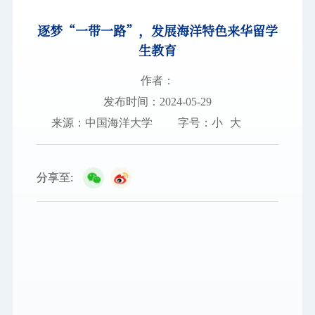
逐梦“一带一路”，发展海洋特色来华留学
图书档案
生教育
通知公告
作者：
校园服务
发布时间：2024-05-29
来源：中国海洋大学
字号：
小
大
信息门户
校内通知
学校新闻
邮件系统
信息服务
领导信箱
信息公开
捐赠
校园VR
访客
适老
访问旧版
分享至:
EN