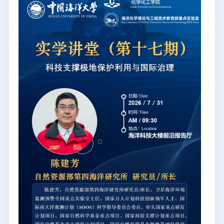
图书档案
通知公告
校园服务
信息门户
校内通知
学校新闻
邮件系统
信息服务
领导信箱
信息公开
捐赠
校园VR
访客
适老
访问旧版
EN