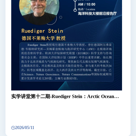
实学讲堂第十二期-Ruediger Stein：Arctic Ocean
Paleoceanography (ArcOP)：Recent results of a pilot
study to “IODP Expedition 377” (2023-2026）
2026/05/11