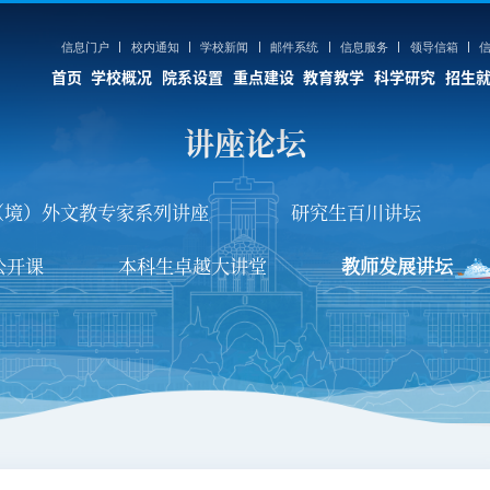
信息门户
校内通知
学校新闻
邮件系统
信息服务
领导信箱
首页
学校概况
院系设置
重点建设
教育教学
科学研究
招生
讲座论坛
学
科学研究
招生就业
人力资源
（境）外文教专家系列讲座
研究生百川讲坛
养
学术期刊
本科生招生
人事综合管理系统
养
大型科学仪器
研究生招生
人才招聘
公开课
本科生卓越大讲堂
教师发展讲坛
育
科研调查船
留学生招生
师资队伍
育
博士后科研流动站
继续教育招生
育
蓝色经济
就业信息
估
深海圈层与地球系统前沿科学中心
人文社会科学科研基地