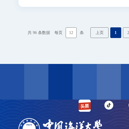
12
上页
1
共
96
条数据
每页
条