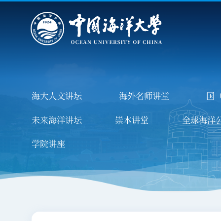
首页
学校概况
院系设置
重点建设
教育教
海大人文讲坛
海外名师讲堂
国
学校徽标
一流大学建设
本科生培
学校校旗
学科专业介绍
研究生培
未来海洋讲坛
崇本讲堂
全球海洋
学校章程
留学生教
学院讲座
组织机构
非学历教
历任领导
继续教
现任领导
审核评
学校简介