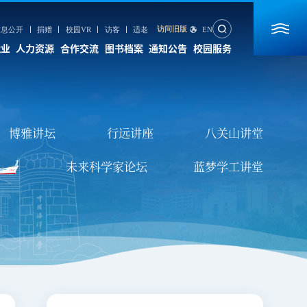
访问旧版
信息公开
捐赠
校园VR
访客
适老
EN
就业
人力资源
合作交流
图书档案
通知公告
校园服务
合作交流
图书档案
通知公告
校园服务
博雅讲坛
行远讲座
八关山讲堂
国内合作
图书馆
数字后勤服务大厅
国际合作
档案馆
信息服务
未来科学家论坛
蓝梦学工讲堂
国际教育交流
期刊社
海大校历
出版社
心理咨询
校园VR地图