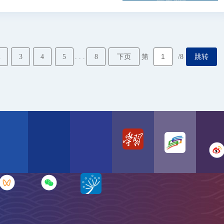
2
3
4
5
8
下页
跳转
. . .
第
/8