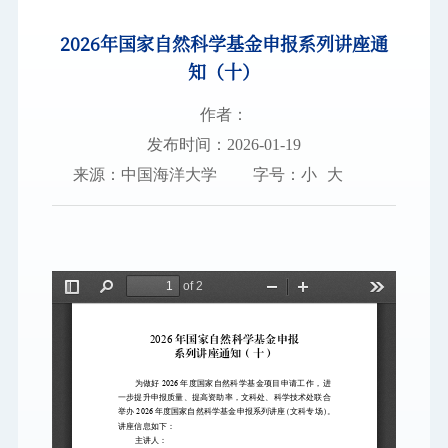
2026年国家自然科学基金申报系列讲座通
图书档案
知（十）
通知公告
作者：
校园服务
发布时间：2026-01-19
来源：中国海洋大学
字号：
小
大
信息门户
校内通知
学校新闻
邮件系统
信息服务
领导信箱
信息公开
捐赠
校园VR
访客
适老
访问旧版
EN