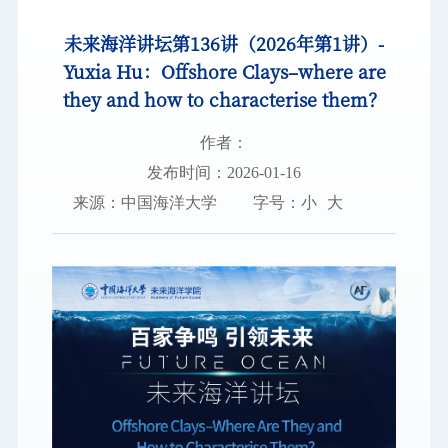
未来海洋讲坛第136讲（2026年第1讲）-
图书档案
Yuxia Hu：Offshore Clays–where are
通知公告
they and how to characterise them？
校园服务
作者：
发布时间：2026-01-16
信息门户
校内通知
学校新闻
邮件系统
来源：中国海洋大学
字号：
小
大
信息服务
领导信箱
信息公开
捐赠
校园VR
访客
适老
访问旧版
EN