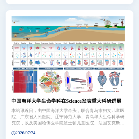
制HIF-1α稳定性以调节红细胞生成）”为题，发表在国际权
威学术期刊PNAS（《美国国家科学院院刊》）上。研究聚
焦Microrchidia家族CW型锌指蛋白MORC2，证实其为HIF信
号通路中全新的关键调控分子，为红细胞增多症、心脑血管
等缺氧相关疾病的发病机制解析与潜在靶向治疗提供了重要
理论依据。 研究团队首先构建了MORC2突变体斑马
鱼，发现突变体斑马鱼红细胞增多、心率增快，并且心包水
肿且心腔扩张，这些表型与缺氧及vhl缺失斑马鱼高度相
似，提示Hif缺氧信号通路激活。转录组测序发现，敲除
MORC2可诱导HIF通路下游靶基因上调，并显著提高Hif-
1αb蛋白。进一步将突变体与缺氧响应荧光转基因斑马鱼
Tg(hre-sv40m
中国海洋大学生命学科在Science发表重大科研进展
本站讯近日，由中国海洋大学牵头，联合青岛市妇女儿童医
院、广东省人民医院、辽宁师范大学、青岛华大生命科学研
究院，以及美国哈佛医学院波士顿儿童医院、法国艾克斯-
马赛大学发育生物学研究所等国际研究团队发起的“心脏演
2026/07/24
化图谱（HEART；Heart Evolution Atlas: a Repertoire across