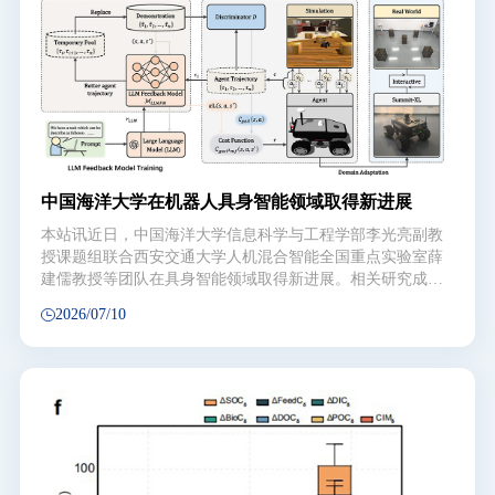
推动药物研发、合成策略创新及生命科学研究的核心驱动
力。多环西松烷二萜与降二萜是一类重要的海洋天然产物，
软珊瑚为其最主要的生物来源。该类分子普遍具有高度氧化
的复杂稠环骨架，且大多展现出优异的抗肿瘤药理活性，近
三十年来一直是合成领域的前沿研究方向。Ineleganolide是
此类天然产物中最具代表性的分子之一，于1999年从软珊瑚
Sinularia inelegans中分离得到，随后陆续有数个课题组完成
对其分离工作（图1）。生物活性实验证实，inelega
中国海洋大学在机器人具身智能领域取得新进展
本站讯近日，中国海洋大学信息科学与工程学部李光亮副教
授课题组联合西安交通大学人机混合智能全国重点实验室薛
建儒教授等团队在具身智能领域取得新进展。相关研究成果
以Generative Adversarial Self-Imitation Learning with Large
2026/07/10
Language Model Feedback for Robot Control and
Navigation（基于大语言模型反馈生成对抗自模仿学习的机
器人控制与导航）为题发表于IEEE Transactions on
Robotics（IEEE 机器人学汇刊）。IEEE Transactions on
Robotics为机器人学领域公认的三大顶级期刊（Science
Robotics，T-RO，IJRR）之一，所发表的学术成果通常代表
着机器人领域最先进的重大进展，要求论文在理论和工程实
现上同时推动机器人学的进步，对机器人领域学术研究和工