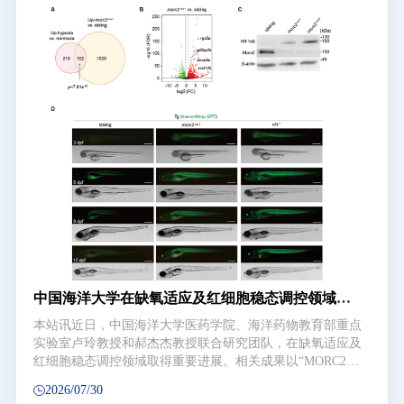
图书档案
通知公告
校园服务
信息门户
校内通知
学校新闻
邮件系统
信息服务
领导信箱
信息公开
捐赠
校园VR
访客
适老
访问旧版
EN
中国海洋大学在缺氧适应及红细胞稳态调控领域取
得新进展
本站讯近日，中国海洋大学医药学院、海洋药物教育部重点
实验室卢玲教授和郝杰杰教授联合研究团队，在缺氧适应及
红细胞稳态调控领域取得重要进展。相关成果以“MORC2
controls HIF-1α stability via an HDAC4-dependent mechanism
2026/07/30
to regulate erythropoiesis（MORC2通过HDAC4依赖性机制控