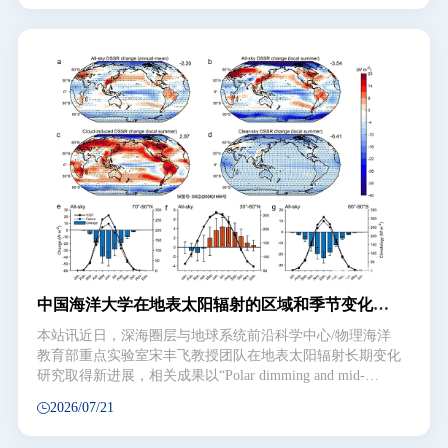
Tree-of-life）”大科学计划取得重要进展，研究成果在
Science期刊上以First Release形式在线发表了题为“Spatially
resolved single-cell atlas reveals the macroevolutionary
trajectory of animal hearts”（空间分辨单细胞图谱揭示动物
心脏的宏观演化蓝图）的研究论文。这是中国海洋大学大生
命学科首次在Science正刊以Research article形式发表研究成
果，标志着学校在生命科学基础生物学前沿领域取得了具有
里程碑意义的重大突破。 心脏是复杂动物生命崛起历程
中的关键演化创新之一。长期以来，心脏研究高度集中于斑
马鱼、小鼠等少数模式动物及人类自身，而对占动物界绝大
中国海洋大学在地表太阳辐射的区域和季节变化研
究方面取得新进展
本站讯近日，深海圈层与地球系统前沿科学中心/物理海洋
教育部重点实验室宋丰飞教授团队在地表太阳辐射长期变化
研究取得新进展，相关成果以“Polar dimming and mid-
latitude brightening in a warming climate”（《全球变暖下的
2026/07/21
极地变暗和中纬度变亮》）为题，发表在National Science
Review （《国家科学评论》，NSR）期刊。研究发现全球