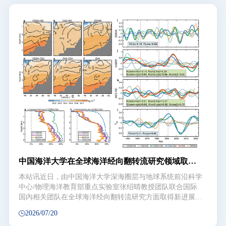
变暖下地表向下太阳短波辐射变化的空间和季节分布呈现显
著的“极地变暗-中纬度变亮”格局特征，并在夏季最为显
著。图1. 高排放情境下DSSR变化的空间分布及季节特征。
模拟预估（a）年平均和（b）夏季DSSR未来变化的空间分
布；夏季DSSR的（c）云所致分量和（d）晴空分量变化；
（e）北极，（f）北半球中纬度和（g）南极DSSR的季节循
环变化。地表向下太阳短波辐射（DSSR）是地表能量收支
的重要组成部分，不仅调节地表温度、蒸发和冰雪融化等气
候过程，也是影响太阳能资源变化的关键因素。前人研究已
经指出，未来全球平均DSSR在高排放情景下将继续减弱。
相比于全球平均，DSSR的区域和季节变化影响更为重
中国海洋大学在全球海洋经向翻转流研究领域取得
新进展
本站讯近日，由中国海洋大学深海圈层与地球系统前沿科学
中心/物理海洋教育部重点实验室张绍晴教授团队联合国际
国内相关团队在全球海洋经向翻转流研究方面取得新进展。
研究基于自主创新的2个独立耦合同化系统及其产生的多圈
2026/07/20
层耦合再分析数据集，揭示了过去80年发生的火山爆发事件