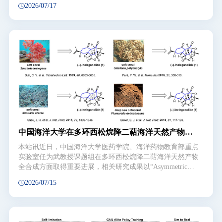
2026/07/17
组装机制不清晰等问题，研究团队同香港城市大学和中国科
学院上海高等研究院相关团队合作，交叉利用生物物理学、
计算生物学和材料科学技术手段，多尺度阐明了非多巴依赖
型海洋粘附蛋白实现牢固水下粘附的新机制。研究发现二硫
键可作为“共价贴纸”驱动海洋粘附蛋白层级自组装，而酪氨
酸像“分子拉链”介导快速水下吸附。相关成果先后发表在综
合性期刊Advanced Science和生物材料领域Top期刊Acta
Biomaterialia上。图1. 二硫键介导的海洋粘附蛋白Sbp9∆自
组装机制研究。a）海洋粘附生物；b）含EGF结构域的海洋
粘附蛋白；c）Sbp9∆二级结构组成；d）TEM图像；e）
SAXS曲线及拟合模型；f）二硫键介导的蛋白组装示意图。
图2. 酪氨酸驱动的海洋粘附蛋白TSRL自组装。i）含TSP-1
结构域的海洋粘附蛋白；ii）自组装涂层表征；iii）π-π和阳
中国海洋大学在多环西松烷降二萜海洋天然产物的
离子-π相互作用介导的蛋白自组装
不对称全合成领域取得新进展
本站讯近日，中国海洋大学医药学院、海洋药物教育部重点
实验室任为武教授课题组在多环西松烷降二萜海洋天然产物
全合成方面取得重要进展，相关研究成果以“Asymmetric
Total Synthesis of (+)-Ineleganolide”（(+)-Ineleganolide的不
2026/07/15
对称全合成）为题，发表在国际知名学术期刊Angewandte
Chemie International Edition（《德国应用化学》）。图1
Ineleganolide的分离工作报道天然产物结构的复杂性、多样
性与生物活性的特异性，共同赋予其独特的研究价值，成为