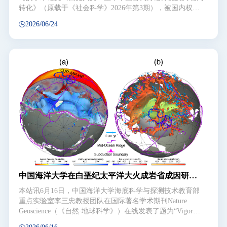
转化》（原载于《社会科学》2026年第3期），被国内权威
文摘期刊《新华文摘》2026年第12期全文转载。文章以中国
2026/06/24
古代传记传统的历史过程、身份属性、基本形态及其现代转
化为核心议题，系统考察中国传记传统的发生、发展与演变
过程。研究指出，中国古代传记孕育于先秦典籍的传人意
识，在《史记》中完成体制创制与书写范式的确立，并在长
期发展中形成列传与杂传并行发展的基本格局。作为中国传
统学术体系中的重要文类，传记虽长期被归入史部，具有明
确的史学身份，但始终兼具历史书写与文学表达的双重属
性。文章进一步揭示，中唐以后杂传逐渐分化出两条不同的
发展路径：一是注重史料真实与历史书写的史部传记，二是
以文章化书写推动传记体文体化发展的集部传记。韩愈、柳
宗元等人对传记体的创造性运用，使传记突破单纯史学书写
的范畴，形成繁荣发展的传记文传统。史部传记与集部传记
的分化，不仅构成中国古代传记发展的独特现象，也成为传
记由史体向文体拓展的重要标志。在考察中国古代传记现代
转化历程的基础上，文章指出，近代以来梁启超吸收西方传
中国海洋大学在白垩纪太平洋大火成岩省成因研究
记体例
领域取得新进展
本站讯6月16日，中国海洋大学海底科学与探测技术教育部
重点实验室李三忠教授团队在国际著名学术期刊Nature
Geoscience（《自然·地球科学》）在线发表了题为“Vigorous
mantle convection triggered the Cretaceous Pacific large