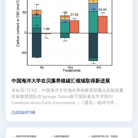
业应用具有重要意义。近年来，强化学习与模仿学习在机器
人控制、自主导航领域取得了显著进展。然而，在复杂机器
人任务中，奖励函数设计的准确性或专家演示的规范性，直
接限制了机器人的自主学习
中国海洋大学在贝藻养殖碳汇领域取得新进展
本站讯7月3日，中国海洋大学海水养殖教育部重点实验室董
双林教授团队在Springer Nature旗下国际著名学术期刊
Communications Earth Environment（《通讯—地球与环
境》）发表了题为Synergistic effect of abalone and
2026/07/08
macroalgae on carbon storage in a co-culture ecosystem（鲍鱼
与大型海藻在间养生态系统中对碳储存的协同效应）的研究
成果。鲍鱼是具有重要经济价值的植食性腹足纲贝类。2022
年全球鲍鱼养殖产量突破20万吨，产值达20亿美元。鲍鱼单