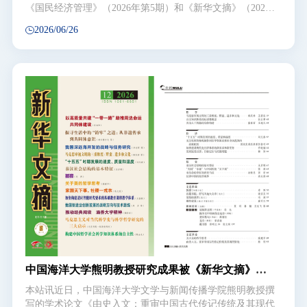
《国民经济管理》（2026年第5期）和《新华文摘》（2026
年第12期）全文转载。该文原载于《中国海洋大学学报（社
2026/06/26
会科学版）》2026年第2期。文章立足全球海洋治理变局与
深远海博弈新形势，从地缘政治、科技竞争、生态保护等多
维视角系统研判我国深远海开发面临的复杂环境，深刻剖析
深远海资源格局变革对国际权力架构的深远影响，紧扣国家
海洋发展核心诉求，凝练提出深远海战略构建的导向、重点
与实施路径。文章兼具战略前瞻性与落地指导性，对谋划我
国深远海顶层设计、统筹资源开发与生态保护、提升全球海
洋规则话语权具有重要参考价值。
中国海洋大学熊明教授研究成果被《新华文摘》全
文转载
本站讯近日，中国海洋大学文学与新闻传播学院熊明教授撰
写的学术论文《由史入文：重审中国古代传记传统及其现代