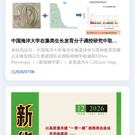
养会通过呼吸、生物钙化向海水中释放二氧化碳，而大型海
藻可以吸收二氧化碳，但鲍藻混养或称间养系统对全球气候
变化的影响仍不清楚。为此，董双林教授团队利用受控中尺
度实验生态系统，研究了鲍、藻分别单养和鲍-藻混养养殖
生态系统的固碳潜力和形成机制。鲍−藻间养：变增碳推手
为降碳能手研究结果显示，鲍鱼单养是大气CO₂升高的推
手，每生产1克鲍鱼蛋白质会向大气排放2.43克二氧化碳；
中国海洋大学在藻类生长发育分子调控研究中取得
而鲍−藻间养可使鲍鱼变为碳汇能手，每生产1克鲍鱼蛋白
新进展
质能吸收1.46
本站讯近日，中国海洋大学海洋生物遗传学与育种教育部重
点实验室隋正红教授团队在国际植物学权威期刊New
Phytologist（《新植物学家》）发表题为A C2H2zinc finger
transcription factor links a GWAS locus to linear growth in
2026/07/08
Gracilariopsis lemaneiformis via MCM helicase
activation（《C2H2锌指转录因子通过激活MCM解旋酶介导
龙须菜GWAS关联位点对线性生长的调控》）的重要研究成
果，首次将全基因组关联分析（GWAS）获得的遗传变异信
号与龙须菜生长表型建立起直接的分子联系。龙须菜
（Gracilariopsis lemaneiformis）是我国重要的大型经济红
藻，其线性生长速率直接影响生物量累积与养殖效益，但对
其遗传调控机制长期缺乏深入认识。课题组前期GWAS研究
发现，未知基因LXC001294中的一个非同义单核苷酸多态性
（SNP，Gln672Lys）与龙须菜线性生长速率显著相关。通
过ChIP-seq、RNA-seq、酵母单杂交、双荧光素酶报告系