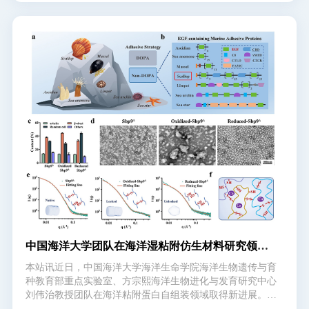
会在全球海洋经向翻转流上打下深刻的烙印，从而影响后续
几十年的气候变率。Nature Communications期刊以“The
Coupled Reanalysis Global Meridional Overturning Circulation
Imprinted by Historic Volcano Eruptions（《耦合再分析揭示
全球海洋经向翻转流对火山事件的深刻印记》）”为题，对
成果进行在线报道。全球海洋经向翻转环流（GMOC）是承
载全球上层海洋与深层海洋、热带与极地海域物质能量循环
的 “主动脉”。大量研究表明，GMOC对全球及区域气候均
有重要影响。然而，由于模式和观测系统的不完备，人们对
GMOC历史演变的认识，一直处于比较模糊的状态。目前，
将大气海洋观测信息融入多圈层耦合模式是重建地球气候系
统历史状态的有效途径
中国海洋大学团队在海洋湿粘附仿生材料研究领域
取得新进展
本站讯近日，中国海洋大学海洋生命学院海洋生物遗传与育
种教育部重点实验室、方宗熙海洋生物进化与发育研究中心
刘伟治教授团队在海洋粘附蛋白自组装领域取得新进展。针
对海洋生物水下粘附模式多样化、非多巴介导的粘附蛋白自