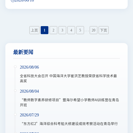
2026/06/16
igneous provinces”（剧烈地幔对流驱动白垩纪太平洋大火成
岩省的形成）的研究成果。论文接收当日，收到
Nature（《自然》）集团Nature Portfolio（《科学报告》）
和Springer Nature Communities（《施普林格·自然科研社
区》）的邀请，在Behind the papers栏目撰稿分享文章相关
. . .
上页
1
2
3
4
5
20
下页
研究经历。大火成岩省是地球内部物质与能量快速释放的记
录者，被认为与全球气候剧变、大洋缺氧事件等重大环境突
变事件密切相关。在太平洋海底，大火成岩省的覆盖面积达
到近600万平方千米，其中包括显生宙以来规模最大的火山
最新要闻
事件—翁通爪哇，以及沙茨基海隆、赫斯海隆等。这些大火
成岩省集中形成于早白垩世，与白垩纪超静磁带、全球高海
2026/08/06
平面及大洋缺氧事件等全球性异常事件大致同期。对
全省科技大会召开 中国海洋大学崔洪芝教授荣获省科学技术最
高奖
2026/08/04
“教师数字素养研修项目”暨海尔希望小学教师AI训练营在青岛
开班
2026/07/29
“东方红2”海洋综合科考船大修建设成效考察活动在青岛举行