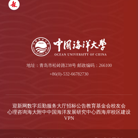
地址：青岛市松岭路238号 邮政编码：266100
+86(0)-532-66782730
迎新网
数字后勤服务大厅
招标公告
教育基金会
校友会
心理咨询
海大附中
中国海洋发展研究中心
西海岸校区建设
VPN