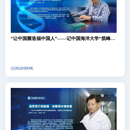
毕竟要以培养人才为己任。 对于像我们这样一些年轻助教
的培养，先生更是极其严肃认真的。先生为我们教研室年轻
教师制定了一整套学习进修计划。为了加紧而有效地实行这
一计划，先生亲自并邀请教研室有丰富教学经验的老师们，
在亲临教学第一线为学生主讲专业和专业基础课程之外，还
由王景明先生、景振华先生，分别为我们年轻教师主讲复变
函数论、数理方程；尤其先生准备亲自主讲计算数学和高级
“让中国菌造福中国人”——记中国海洋大学“筑峰人
英语等基础课程，并于期末像学生一样考试打分而严加考
才工程”特聘教授张兰威
核，好
2024/09/06