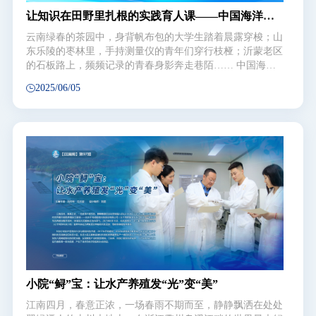
让知识在田野里扎根的实践育人课——中国海洋大
学“专业社会实践导论”课的跨学科融合与实践探索
云南绿春的茶园中，身背帆布包的大学生踏着晨露穿梭；山
之路
东乐陵的枣林里，手持测量仪的青年们穿行枝桠；沂蒙老区
的石板路上，频频记录的青春身影奔走巷陌…… 中国海洋
大学“专业社会实践导论”打破传统课堂边界，首创与专业教
2025/06/05
育协同的“学研赛战”思专创融合路径，将教学场地延伸至广
袤乡野，这群青年学子以脚步为尺丈量山河，用专业智慧凝
聚创新力量，为乡村振兴注入澎湃动能。
小院“鲟”宝：让水产养殖发“光”变“美”
江南四月，春意正浓，一场春雨不期而至，静静飘洒在处处