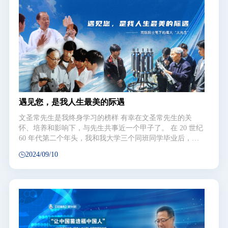
的科学家，他就是我国风暴潮研究的开拓者之一、我国环境
海洋学学位点的主要创建人、中国科学院院士、中国海洋大
学教授冯士筰。
遇见您，是我人生最美的际遇
文圣常先生是我终身学习的榜样 有幸在文圣常先生的关
怀、培养和影响下，与先生共事近一个甲子了。 在 20 世纪
60 年代第二个年头，我和我大学三个同班同学毕业后，分
配到山东海洋学院工作。校方安排我们到海洋水文气象系、
2024/09/10
先生作为主任的动力海洋学教研室从教。 当时，先生已在
《中国科学》上发表了那两篇著名的普遍风浪谱和涌浪谱的
经典论文，蜚声中外，并出版了世界上第一部海浪专著《海
浪原理》。从而，先生已开始赢得了中国海浪研究的奠基人
和开拓者之美誉。榜样的力量是无穷的。 先生的成就，对
于一个刚刚步入大学作为助教的我来说，在衷心钦佩和仰慕
之余，更是倾心学习的一个生动榜样。 大学，归根结底，