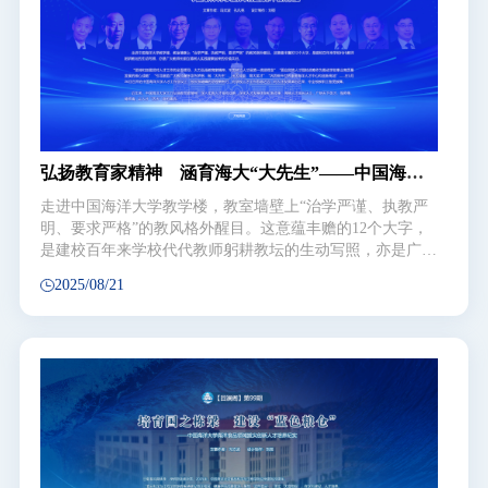
弘扬教育家精神 涵育海大“大先生”——中国海洋
大学多措并举打造高水平教师队伍
走进中国海洋大学教学楼，教室墙壁上“治学严谨、执教严
明、要求严格”的教风格外醒目。这意蕴丰赡的12个大字，
是建校百年来学校代代教师躬耕教坛的生动写照，亦是广大
教师长期立德树人实践凝聚起来的价值共识。 “坚持和加强
2025/08/21
党对人才工作的全面领导，大力弘扬教育家精神，牢固树立
人才是第一资源理念”“要自觉将人才强校战略作为推动学校
事业高质量发展的核心战略”“引导激励广大教师胸怀蓝色梦
想，做‘大先生’、出大成果、育大英才”“巩固提升世界重要
海洋人才中心和创新高地”……在5月26日召开的中国海洋大
学人才工作会议上，校长张峻峰的话铿锵有力，对学校人才
工作思虑之远，对人才发展谋划之深，令全校教职工备受鼓
舞。 近年来，中国海洋大学大力弘扬教育家精神，深入实
施人才强校战略，深化人才发展体制机制改革，厚植人才成