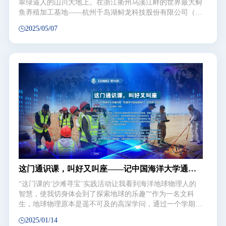
翠绿逼人的山川大地上。在浙江衢州乌溪江畔的世界最大鲟
鱼养殖加工基地——杭州千岛湖鲟龙科技股份有限公司（以
下简称鲟龙科技）院内，一排排圆形的养殖池整齐排列，体
2025/05/07
型巨大的鲟鱼在池内游弋。2025年4月16日，和风细雨中，
浙江衢州鲟鱼科技小院（以下简称科技小院）首席专家赵元
晖教授正带着研究生王驰、程皓考察鲟鱼养殖场。
这门通识课，叫好又叫座——记中国海洋大学通识
课“在海洋中给地球做CT”的创新与实践
“这门课的‘沙滩寻宝’实践活动让我看到海洋地球物理人的
智慧，使我切身体会到了探索地球的乐趣”“作为一名文科
生，地球物理原本是遥不可及的高深学问，通过一个学期的
学习，老师为我打开了一扇门，受益良多”“强烈建议学弟学
2025/01/14
妹选修这门课，在学习中认识海洋、认识地球”……又逢学