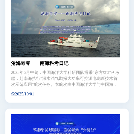
图书档案
通知公告
校园服务
信息门户
校内通知
学校新闻
邮件系统
信息服务
领导信箱
信息公开
捐赠
沧海奇零——南海科考日记
校园VR
访客
适老
访问旧版
2025年6月中旬，中国海洋大学科研团队搭乘“东方红3”科考
船，赴南海执行“深水油气勘探大功率可控源电磁新技术首
EN
次示范应用”航次任务。本航次由中国海洋大学与中国海油
共同承担，学校海洋电磁探测技术与装备研发实验室组织实
2025/10/01
施，历时23天，30余位科研人员克服天气炎热、降水频繁等
不利条件，与科考船团队团结一致，连续作战，圆满完成计
划任务。记者全程参与了本航次任务，见证并用影像和文字
记录下科研人员奋战的日日夜夜。现摘录部分与读者分享，
一起感受“海洋人”不畏艰险上下求索的斗志与精神，共同见
证“海大人”勇立潮头、谋海济国的光荣与梦想！