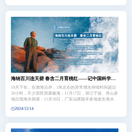
期末，在中国海洋大学通识课“在海洋中给地球做CT”的结
课仪式上，同学们纷纷表达上课的收获和感悟。 “在海洋中
给地球做CT”自2020年秋季学期开课以来，已连续开设9个
学期共18个班次，有1000余名学生选修此课程。作为一门面
向本科生的通识教育课，开设5年来，这一课程之所以“叫好
又叫座”，令学生频频点赞，与授课团队坚守中国海洋大
学“通识为体，专业为用”的本科教育理念，精雕细琢，注重
实践教学，积极推进课程思政，涵养学生家国情怀密不可
分。
海纳百川连天碧 春含二月育桃红——记中国科学院
院士、中国海洋大学教授冯士筰
10月下旬，在渤海沿岸，1米左右的异常增水持续时间超过
20小时，不少居民房屋被淹；11月17日，浙江宁波、舟山多
地出现海水倒灌；11月18日，广东汕尾陆丰多地发生海水倒
灌；11月19日，广西北海市区多条街道出现海水倒灌……近
2024/12/14
期，多场风暴潮，使我国多地发生海水倒灌现象，次数远超
近十年同期水平。 “风暴潮”这一海洋灾害再次进入公众视
野，引发人们的重视。在我国海洋学界有一位数十年如一
日，潜心研究风暴潮，培养海洋人才，为国家防灾减灾服务