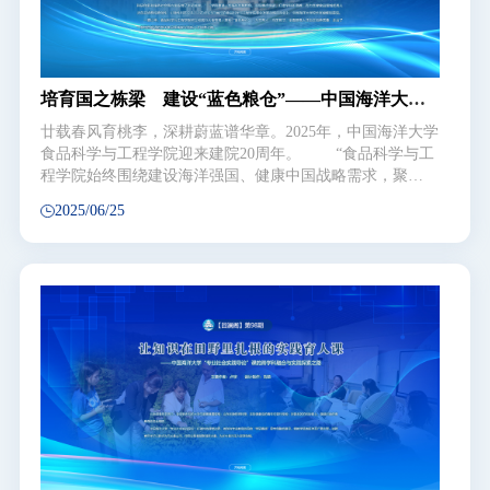
长沃土，广纳天下英才，强师德、铸师魂，让人才“活水”竞
相涌流。
培育国之栋梁 建设“蓝色粮仓”——中国海洋大学
海洋食品领域拔尖创新人才培养纪实
廿载春风育桃李，深耕蔚蓝谱华章。2025年，中国海洋大学
食品科学与工程学院迎来建院20周年。 “食品科学与工
程学院始终围绕建设海洋强国、健康中国战略需求，聚
焦‘蓝色食品’，落实‘大食物观’，在学科建设、人才培养、
2025/06/25
科研创新和服务社会等方面取得了丰硕成果。”“学院要进一
步强化优势特色，实现重点突破，打造学科新高峰，有力支
撑食品领域优秀人才自主培养和原创性、引领性科技攻
关。”在4月25日举行的食品科学与工程学院事业发展战略咨
询会上，中国海洋大学校长张峻峰如是说。 一直以
来，食品科学与工程学院树立和践行大食物观，探秘“蓝色
粮仓”，为党育人、为国育才，全面提高人才自主培养质
量，走出了一条特色鲜明的海洋食品领域拔尖创新人才培养
之路。