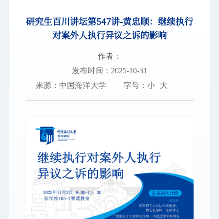
研究生百川讲坛第547讲-黄忠顺：继续执行
图书档案
对案外人执行异议之诉的影响
通知公告
作者：
校园服务
发布时间：2025-10-31
来源：中国海洋大学
字号：
小
大
信息门户
校内通知
学校新闻
邮件系统
信息服务
领导信箱
信息公开
捐赠
校园VR
访客
适老
访问旧版
EN