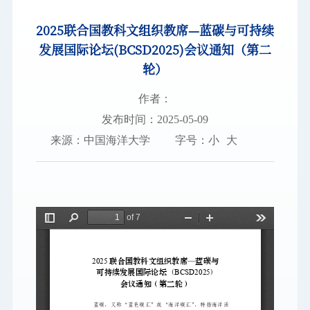
2025联合国教科文组织教席—蓝碳与可持续
图书档案
发展国际论坛(BCSD2025)会议通知（第二
通知公告
轮）
校园服务
作者：
发布时间：2025-05-09
信息门户
校内通知
学校新闻
邮件系统
来源：中国海洋大学
字号：
小
大
信息服务
领导信箱
信息公开
捐赠
校园VR
访客
适老
访问旧版
EN