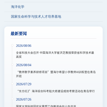
海洋化学
图书档案
国家生命科学与技术人才培养基地
通知公告
校园服务
最新要闻
信息门户
校内通知
学校新闻
邮件系统
2026/08/06
信息服务
领导信箱
信息公开
捐赠
全省科技大会召开 中国海洋大学崔洪芝教授荣获省科学技术最
校园VR
访客
适老
访问旧版
高奖
EN
2026/08/04
“教师数字素养研修项目”暨海尔希望小学教师AI训练营在青岛
开班
2026/07/29
“东方红2”海洋综合科考船大修建设成效考察活动在青岛举行
2026/07/26
国家大学科技园优化重塑工作推进会在山东召开