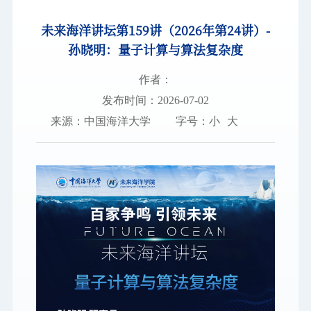
未来海洋讲坛第159讲（2026年第24讲）-
图书档案
孙晓明：量子计算与算法复杂度
通知公告
作者：
校园服务
发布时间：2026-07-02
来源：中国海洋大学
字号：
小
大
信息门户
校内通知
学校新闻
邮件系统
信息服务
领导信箱
信息公开
捐赠
校园VR
访客
适老
访问旧版
EN