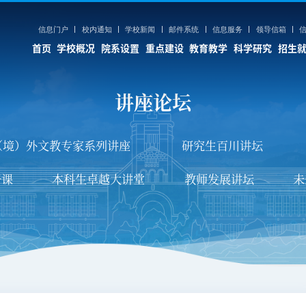
信息门户
校内通知
学校新闻
邮件系统
信息服务
领导信箱
首页
学校概况
院系设置
重点建设
教育教学
科学研究
招生
讲座论坛
学
科学研究
招生就业
人力资源
养
学术期刊
本科生招生
人事综合管理系统
（境）外文教专家系列讲座
研究生百川讲坛
养
大型科学仪器
研究生招生
人才招聘
开课
本科生卓越大讲堂
教师发展讲坛
未
育
科研调查船
留学生招生
师资队伍
育
博士后科研流动站
继续教育招生
育
蓝色经济
就业信息
估
深海圈层与地球系统前沿科学中心
人文社会科学科研基地