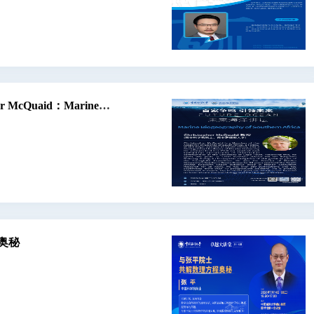
McQuaid：Marine
奥秘