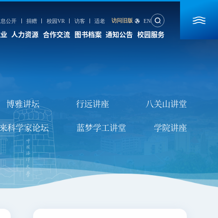
访问旧版
信息公开
捐赠
校园VR
访客
适老
EN
就业
人力资源
合作交流
图书档案
通知公告
校园服务
合作交流
图书档案
通知公告
校园服务
国内合作
图书馆
数字后勤服务大厅
博雅讲坛
行远讲座
八关山讲堂
国际合作
档案馆
信息服务
来科学家论坛
蓝梦学工讲堂
学院讲座
国际教育交流
期刊社
海大校历
出版社
心理咨询
校园VR地图