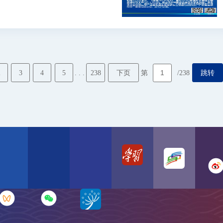
2
3
4
5
238
下页
跳转
. . .
第
/238