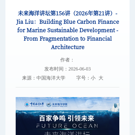
未来海洋讲坛第156讲（2026年第21讲）-
图书档案
Jia Liu：Building Blue Carbon Finance
通知公告
for Marine Sustainable Development -
校园服务
From Fragmentation to Financial
Architecture
信息门户
校内通知
学校新闻
邮件系统
作者：
信息服务
领导信箱
信息公开
捐赠
发布时间：2026-06-03
校园VR
访客
适老
访问旧版
来源：中国海洋大学
字号：
小
大
EN