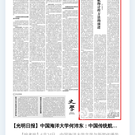
审视当前存在问题和不足，形成整体性全局化的战略举措，
推动学校人才培养工作更好地服务教育强国、海洋强国战
略。 张峻峰结合学校人才培养工作历史与现状提出十个
要在人才培养工作中深入思考的问题。一是如何总结中国海
大一百年的本科人才培养经验；二是如何理解新时代、新阶
【光明日报】中国海洋大学何沛东：中国传统航海
计程方法的演进
【编者按】6月24日，中国海洋大学文学与新闻传播学