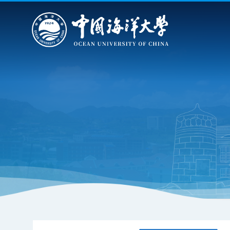
首页
学校概况
院系设置
重点建设
教育教
学校徽标
一流大学建设
本科生培
学校校旗
学科专业介绍
研究生培
学校章程
留学生教
组织机构
非学历教
历任领导
继续教
现任领导
审核评
学校简介