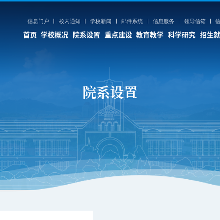
信息门户
校内通知
学校新闻
邮件系统
信息服务
领导信箱
首页
学校概况
院系设置
重点建设
教育教学
科学研究
招生
学
科学研究
招生就业
人力资源
院系设置
养
学术期刊
本科生招生
人事综合管理系统
养
大型科学仪器
研究生招生
人才招聘
育
科研调查船
留学生招生
师资队伍
育
博士后科研流动站
继续教育招生
育
蓝色经济
就业信息
估
深海圈层与地球系统前沿科学中心
人文社会科学科研基地