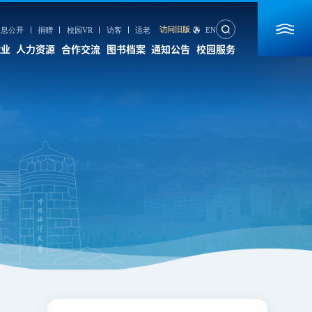
访问旧版
信息公开
捐赠
校园VR
访客
适老
EN
就业
人力资源
合作交流
图书档案
通知公告
校园服务
合作交流
图书档案
通知公告
校园服务
国内合作
图书馆
数字后勤服务大厅
国际合作
档案馆
信息服务
国际教育交流
期刊社
海大校历
出版社
心理咨询
校园VR地图