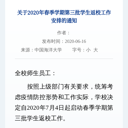
关于2020年春季学期第三批学生返校工作
图书档案
安排的通知
通知公告
作者：
校园服务
发布时间：2020-06-16
来源：中国海洋大学
字号：
小
大
信息门户
校内通知
学校新闻
邮件系统
信息服务
领导信箱
信息公开
捐赠
校园VR
访客
适老
访问旧版
全校师生员工：
EN
按照上级部门有关要求，统筹考
虑疫情防控形势和工作实际，学校决
定自
2020
年
7
月
4
日起启动春季学期第
三批学生返校工作。