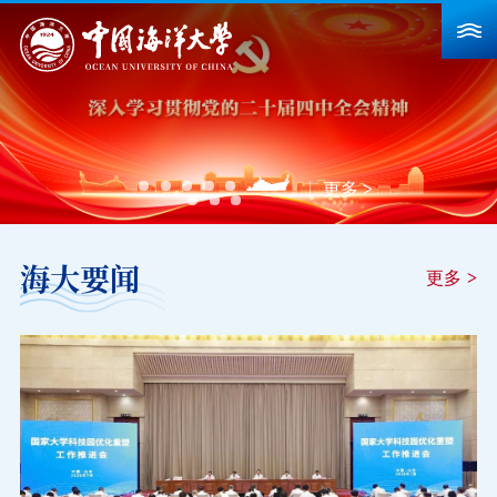
首页
学校概况
更多
>
院系设置
海大要闻
重点建设
更多
>
教育教学
科学研究
招生就业
人力资源
合作交流