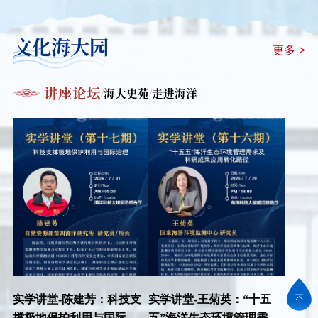
文化海大园
更多
>
讲座论坛
海大史苑
走进海洋
/
/
实学讲堂-陈建芳：科技支
实学讲堂-王菊英：“十五
撑极地保护利用与国际治
五”海洋生态环境管理需求