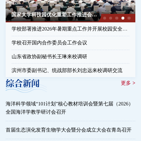
图书档案
国家大学科技园优化重塑工作推进会在
山东召开
通知公告
学校部署推进2026年暑期重点工作并开展校园安全检
查
校园服务
学校召开国内合作委员会工作会议
信息门户
校内通知
学校新闻
邮件系统
山东省政协副秘书长王琳来校调研
信息服务
领导信箱
信息公开
捐赠
滨州市委副书记、统战部部长刘忠远来校调研交流
校园VR
访客
适老
访问旧版
综合新闻
更多
>
EN
海洋科学领域“101计划”核心教材培训会暨第七届（2026）
全国海洋学教学研讨会召开
首届生态演化发育生物学大会暨分会成立大会在青岛召开